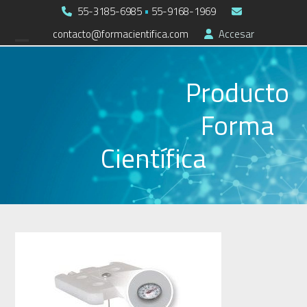
Skip
55-3185-6985
•
55-9168-1969
to
contacto@formacientifica.com
Accesar
Open
Close
content
mobile
mobile
Producto
menu
menu
Forma
Científica