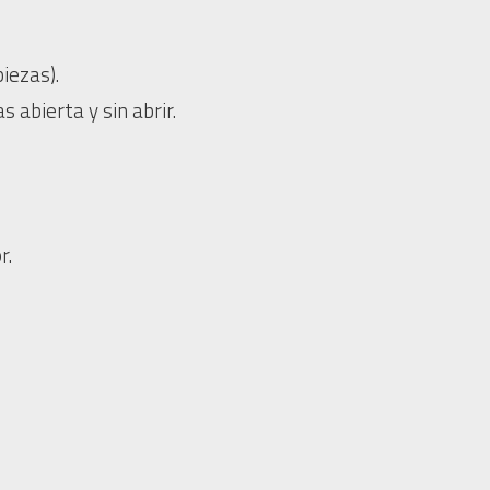
iezas).
 abierta y sin abrir.
r.