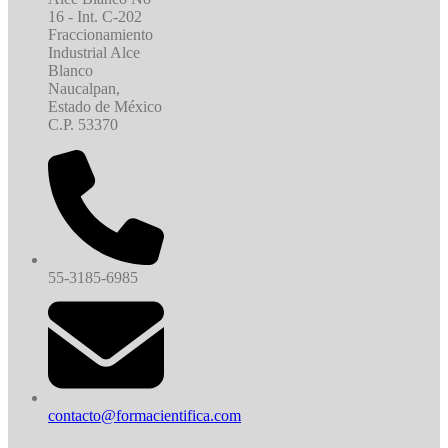
16 - Int. C-202
Fraccionamiento
Industrial Alce
Blanco
Naucalpan,
Estado de México
C.P. 53370
55-3185-6985
contacto@formacientifica.com