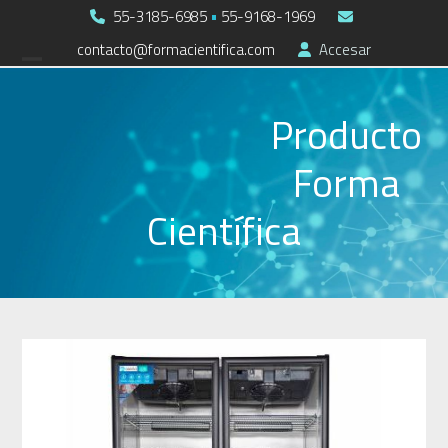
Skip
55-3185-6985
•
55-9168-1969
to
contacto@formacientifica.com
Accesar
Open
Close
content
mobile
mobile
Producto
menu
menu
Forma
Científica