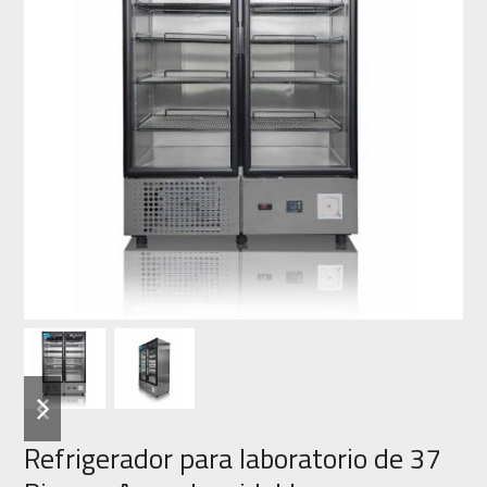
previous
next
slide
slide
Refrigerador para laboratorio de 37