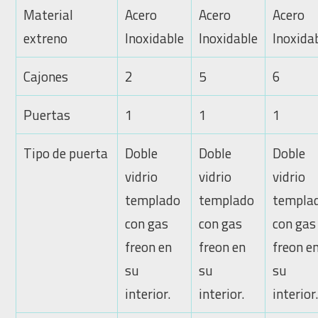
Material
Acero
Acero
Acero
extreno
Inoxidable
Inoxidable
Inoxida
Cajones
2
5
6
Puertas
1
1
1
Tipo de puerta
Doble
Doble
Doble
vidrio
vidrio
vidrio
templado
templado
templa
con gas
con gas
con gas
freon en
freon en
freon e
su
su
su
interior.
interior.
interior