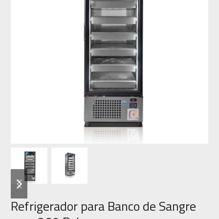
previous
next
slide
slide
Refrigerador para Banco de Sangre