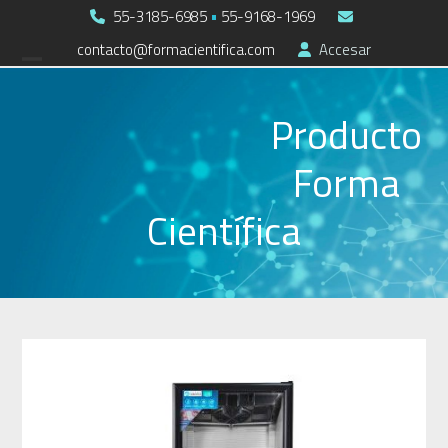
Skip
55-3185-6985
•
55-9168-1969
to
contacto@formacientifica.com
Accesar
Open
Close
content
mobile
mobile
Producto
menu
menu
Forma
Científica