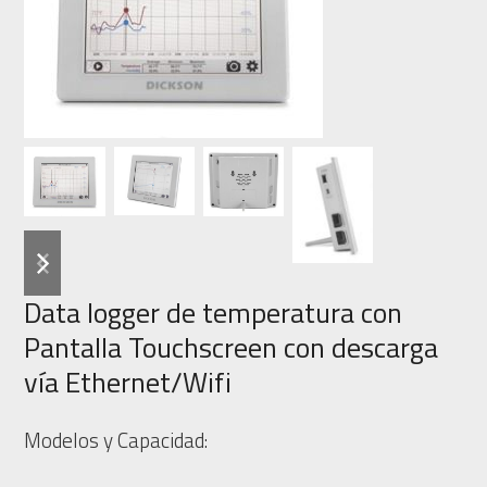
previous
next
slide
slide
Data logger de temperatura con
Pantalla Touchscreen con descarga
vía Ethernet/Wifi
Modelos y Capacidad: