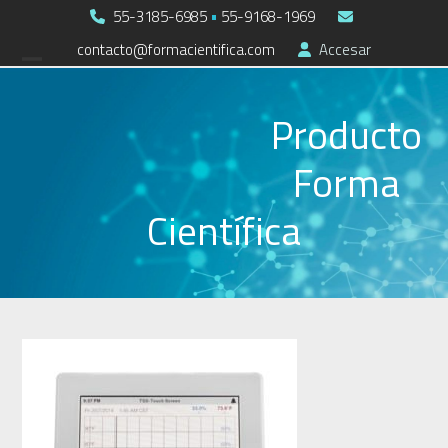
Skip
55-3185-6985
•
55-9168-1969
to
contacto@formacientifica.com
Accesar
Open
Close
content
mobile
mobile
Producto
menu
menu
Forma
Científica