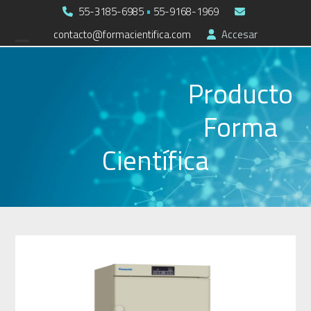
Skip
55-3185-6985
•
55-9168-1969
to
contacto@formacientifica.com
Accesar
Open
Close
content
mobile
mobile
Producto
menu
menu
Forma
Científica