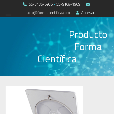
Skip
55-3185-6985
•
55-9168-1969
to
contacto@formacientifica.com
Accesar
Open
Close
content
mobile
mobile
Producto
menu
menu
Forma
Científica