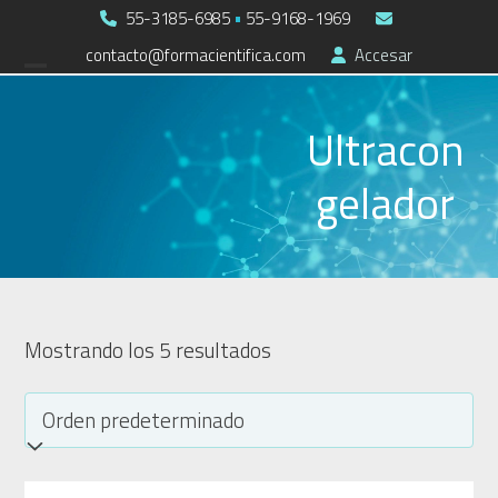
Skip
55-3185-6985
•
55-9168-1969
to
contacto@formacientifica.com
Accesar
Open
Close
content
mobile
mobile
Ultracon
menu
menu
gelador
Mostrando los 5 resultados